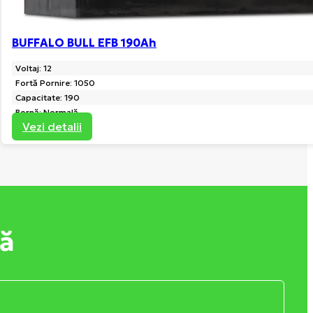
BUFFALO BULL EFB 190Ah
Voltaj: 12
Fortă Pornire: 1050
Capacitate: 190
Bornă: Normală
Vezi detalii
tă