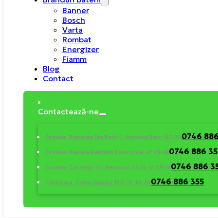
Banner
Bosch
Varta
Rombat
Energizer
Fiamm
Blog
Contact
Contactează-ne
0746 886
Oradea, Parcarea Era Park C. Aradului
Zilnic: 09-20
0746 886 35
Oradea, Parcare ReMarkt Episcopia
L-V: 09-18
0746 886 3
Oradea, Cantemir str. Beiusului 45 D
L-V: 09-18
0746 886 355
Timișoara, Calea Șagului 157
L-V: 10-20