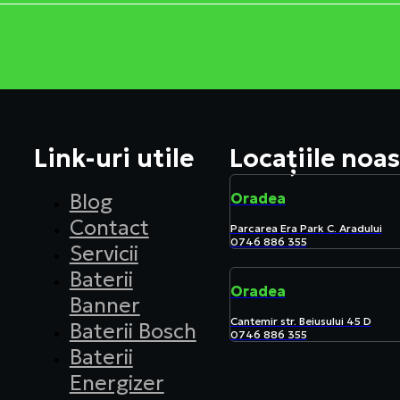
Link-uri utile
Locațiile noas
Blog
Oradea
Contact
Parcarea Era Park C. Aradului
0746 886 355
Servicii
Baterii
Oradea
Banner
Cantemir str. Beiusului 45 D
Baterii Bosch
0746 886 355
Baterii
Energizer