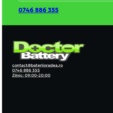
0746 886 355
contact@bateriioradea.ro
0746 886 355
Zilnic: 09:00-20:00