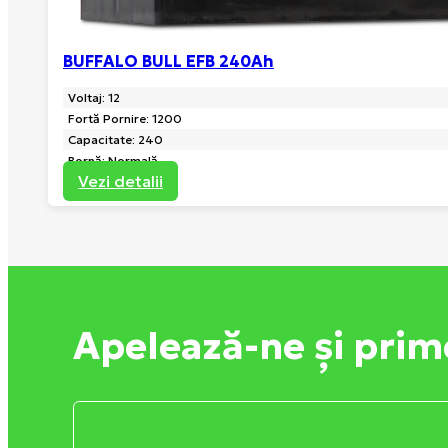
BUFFALO BULL EFB 240Ah
Voltaj: 12
Fortă Pornire: 1200
Capacitate: 240
Bornă: Normală
Vezi detalii
Apelează-ne și prim