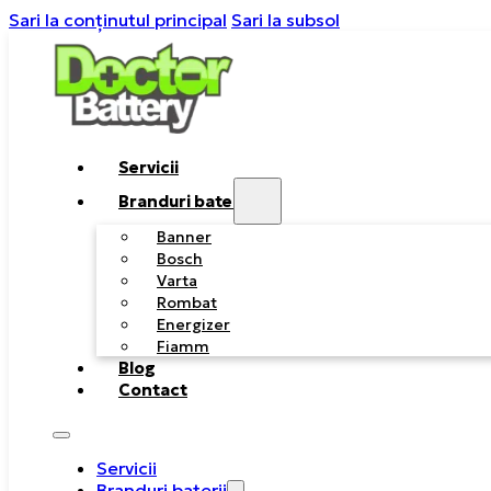
Sari la conținutul principal
Sari la subsol
Servicii
Branduri baterii
Banner
Bosch
Varta
Rombat
Energizer
Fiamm
Blog
Contact
Servicii
Branduri baterii