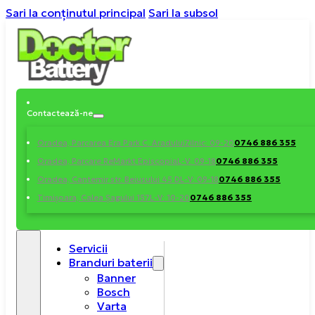
Sari la conținutul principal
Sari la subsol
Contactează-ne
0746 886 355
Oradea, Parcarea Era Park C. Aradului
Zilnic: 09-20
0746 886 355
Oradea, Parcare ReMarkt Episcopia
L-V: 09-18
0746 886 355
Oradea, Cantemir str. Beiusului 45 D
L-V: 09-18
0746 886 355
Timișoara, Calea Șagului 157
L-V: 10-20
Servicii
Branduri baterii
Banner
Bosch
Varta