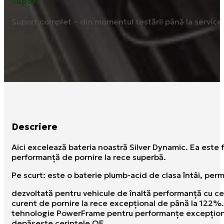
Suport
Suport complet – din momentul testării până la service ș
Descriere
Aici excelează bateria noastră Silver Dynamic. Ea este 
performanţă de pornire la rece superbă.
Pe scurt: este o baterie plumb-acid de clasa întâi, pe
dezvoltată pentru vehicule de înaltă performanţă cu c
curent de pornire la rece excepţional de până la 122%.
tehnologie PowerFrame pentru performanţe excepţion
depăşeşte cerinţele OE.