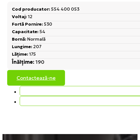
Cod producator:
554 400 053
Voltaj:
12
Fortă Pornire:
530
Capacitate:
54
Bornă:
Normală
Lungime:
207
Lățime:
175
Înălțime:
190
Contactează-ne