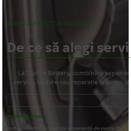
AVANTAJE DOCTOR BATTERY
De ce să alegi servi
La Doctor Battery, combinăm experiența
service, testare sau reparație la domicili
Profesionalism
Profesionalism susținut de experiență de peste 25 de 