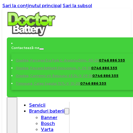
Sari la conținutul principal
Sari la subsol
Contactează-ne
0746 886 355
Oradea, Parcarea Era Park C. Aradului
Zilnic: 09-20
0746 886 355
Oradea, Parcare ReMarkt Episcopia
L-V: 09-18
0746 886 355
Oradea, Cantemir str. Beiusului 45 D
L-V: 09-18
0746 886 355
Timișoara, Calea Șagului 157
L-V: 10-20
Servicii
Branduri baterii
Banner
Bosch
Varta