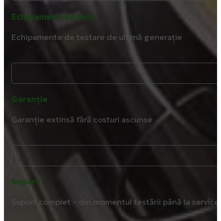
Echipament modern
Echipamente de testare de ultimă generație
Garanție
Garanție extinsă fără costuri ascunse
Suport
Suport complet – din momentul testării până la service ș