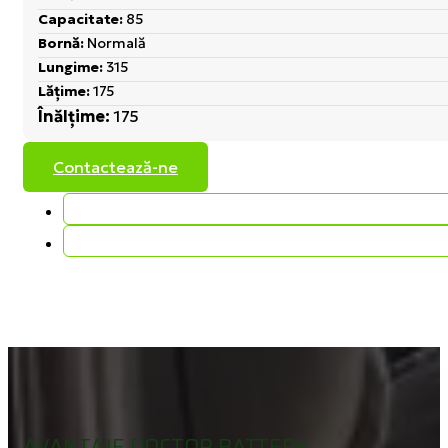
Capacitate:
85
Bornă:
Normală
Lungime:
315
Lățime:
175
Înălțime:
175
Contactează-ne
AVANTAJE DOCTOR BATTERY