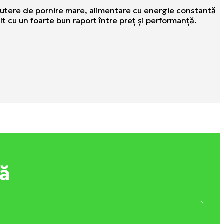
 putere de pornire mare, alimentare cu energie constantă
lt cu un foarte bun raport între preţ şi performanţă.
tă