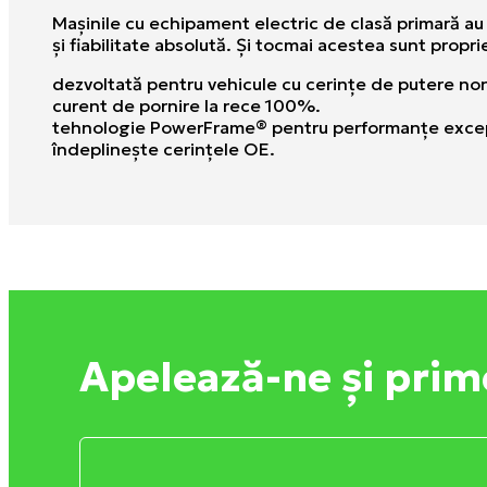
Maşinile cu echipament electric de clasă primară au
şi fiabilitate absolută. Şi tocmai acestea sunt prop
dezvoltată pentru vehicule cu cerinţe de putere no
curent de pornire la rece 100%.
tehnologie PowerFrame® pentru performanţe excep
îndeplineşte cerinţele OE.
Apelează-ne și prim