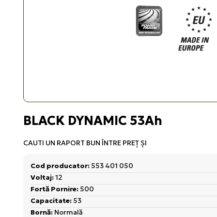
BLACK DYNAMIC 53Ah
CAUTI UN RAPORT BUN ÎNTRE PREŢ ŞI
Cod producator:
553 401 050
Voltaj:
12
Fortă Pornire:
500
Capacitate:
53
Bornă:
Normală