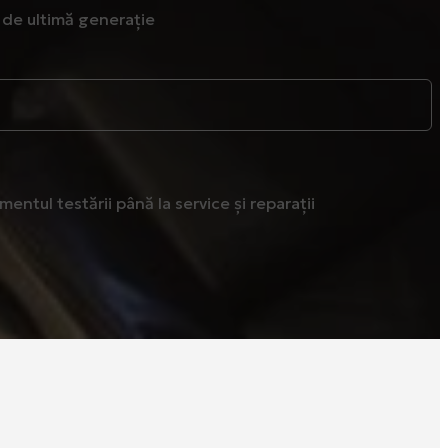
de ultimă generație
ntul testării până la service și reparații