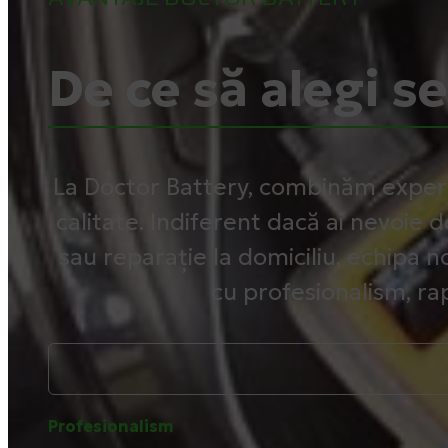
De ce să alegi s
La Doctor Battery, combinăm exper
calitate. Indiferent dacă ai nevoie d
sau reparație la domiciliu, echipa no
cu profesionalism, rap
Profesionalism