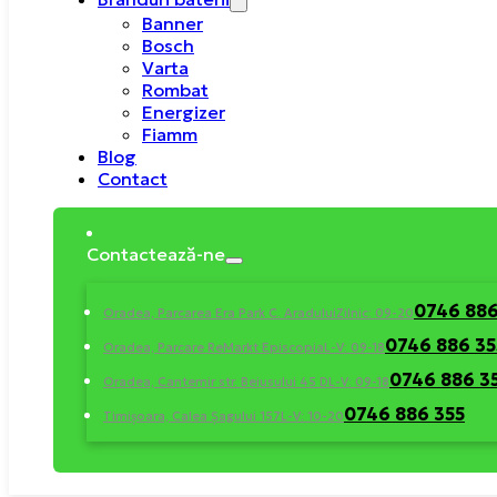
Banner
Bosch
Varta
Rombat
Energizer
Fiamm
Blog
Contact
Contactează-ne
0746 886
Oradea, Parcarea Era Park C. Aradului
Zilnic: 09-20
0746 886 35
Oradea, Parcare ReMarkt Episcopia
L-V: 09-18
0746 886 3
Oradea, Cantemir str. Beiusului 45 D
L-V: 09-18
0746 886 355
Timișoara, Calea Șagului 157
L-V: 10-20