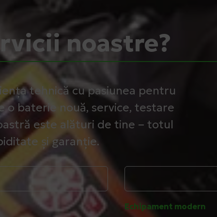
ervicii noastre?
iența tehnică cu pasiunea pentru
e o baterie nouă, service, testare
astră este alături de tine – totul
iditate și garanție.
Echipament modern