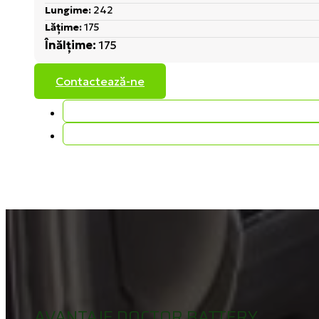
Lungime:
242
Lățime:
175
Înălțime:
175
Contactează-ne
AVANTAJE DOCTOR BATTERY