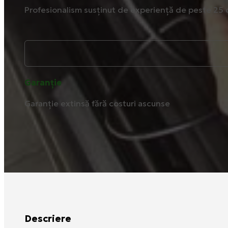
Profesionalism susținut de experiență de peste 25 
Garanție
Garanție extinsă fără costuri ascunse
Descriere