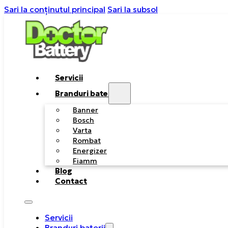
Sari la conținutul principal
Sari la subsol
Servicii
Branduri baterii
Banner
Bosch
Varta
Rombat
Energizer
Fiamm
Blog
Contact
Servicii
Branduri baterii