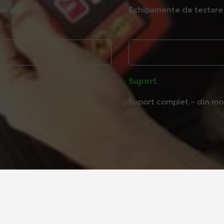
de ani
Echipamente de testare 
Suport
Suport complet – din mome