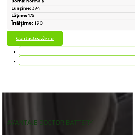
Bornă:
Normală
Lungime:
394
Lățime:
175
Înălțime:
190
Contactează-ne
AVANTAJE DOCTOR BATTERY