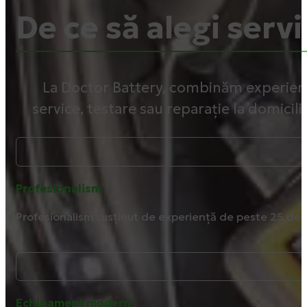
De ce să alegi servi
La Doctor Battery, combinăm experiența
service, testare sau reparație la domicili
Profesionalism
Profesionalism susținut de experiență de peste 25 de 
Echipament modern