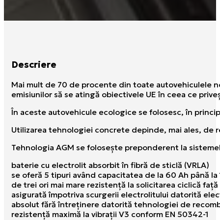
Descriere
Mai mult de 70 de procente din toate autovehiculele noi
emisiunilor să se atingă obiectivele UE în ceea ce pri
În aceste autovehicule ecologice se folosesc, în princ
Utilizarea tehnologiei concrete depinde, mai ales, de r
Tehnologia AGM se foloseşte preponderent la sistemele 
baterie cu electrolit absorbit în fibră de sticlă (VRLA)
se oferă 5 tipuri având capacitatea de la 60 Ah până la
de trei ori mai mare rezistenţă la solicitarea ciclică f
asigurată împotriva scurgerii electrolitului datorită elec
absolut fără întreţinere datorită tehnologiei de recom
rezistenţă maximă la vibraţii V3 conform EN 50342-1