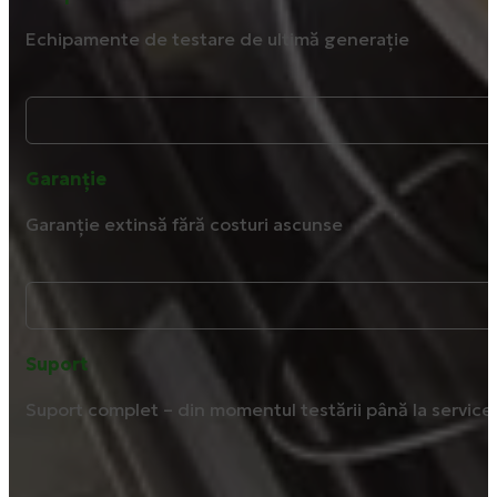
Echipamente de testare de ultimă generație
Garanție
Garanție extinsă fără costuri ascunse
Suport
Suport complet – din momentul testării până la service ș