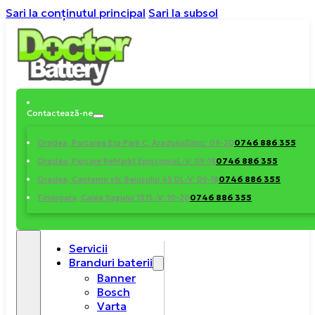
Sari la conținutul principal
Sari la subsol
Contactează-ne
0746 886 355
Oradea, Parcarea Era Park C. Aradului
Zilnic: 09-20
0746 886 355
Oradea, Parcare ReMarkt Episcopia
L-V: 09-18
0746 886 355
Oradea, Cantemir str. Beiusului 45 D
L-V: 09-18
0746 886 355
Timișoara, Calea Șagului 157
L-V: 10-20
Servicii
Branduri baterii
Banner
Bosch
Varta